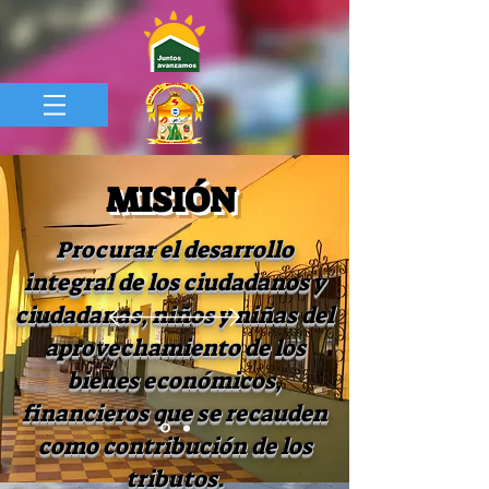
MISIÓN
Procurar el desarrollo
integral de los ciudadanos y
ciudadanas, niños y niñas del
aprovechamiento de los
bienes económicos,
financieros que se recauden
como contribución de los
tributos.